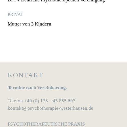
Gründung der Hebammenpraxis Feudenheim,
Mannheim
PRIVAT
Mutter von 3 Kindern
2003
Staatliche Prüfung zur examinierten Hebamme,
Universitäts-Frauenklinik Heidelberg
KONTAKT
Termine nach Vereinbarung.
Telefon
+49 (0) 176 – 45 855 697
kontakt@psychotherapie-westerhausen.de
PSYCHOTHERAPEUTISCHE PRAXIS