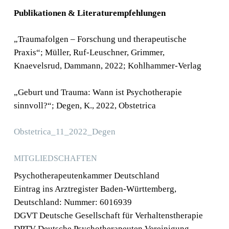
Publikationen & Literaturempfehlungen
2016-2017
Master of Science Klinische Psychologie, Universität
„Traumafolgen – Forschung und therapeutische
Konstanz
Praxis“; Müller, Ruf-Leuschner, Grimmer,
Knaevelsrud, Dammann, 2022; Kohlhammer-Verlag
2012-2016
Bacherlor of Science Psychologie, Universität
„Geburt und Trauma: Wann ist Psychotherapie
Konstanz
sinnvoll?“; Degen, K., 2022, Obstetrica
2003-2012
Obstetrica_11_2022_Degen
Berufliche Tätigkeit als angestellte und
freiberufliche Hebamme in der
MITGLIEDSCHAFTEN
Schwangerenvorsorge, Geburtshilfe, Nachsorge,
Psychotherapeutenkammer Deutschland
Babymassage, Sport peri- und postnatal, Erste
Eintrag ins Arztregister Baden-Württemberg,
Emotionale Hilfe, uvm.
Deutschland: Nummer: 6016939
DGVT Deutsche Gesellschaft für Verhaltenstherapie
2008
DPTV Deutsche Psychotherapeuten Vereinigung