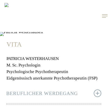
Skip
to
Men
main
content
VITA
PATRICIA WESTERHAUSEN
M. Sc. Psychologin
Psychologische Psychotherapeutin
Eidgenössisch anerkannte Psychotherapeutin (FSP)
BERUFLICHER WERDEGANG
Seit 2023